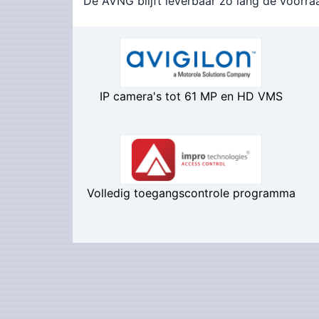
De AVNG blijft leverbaar zo lang de voorraa
IP camera's tot 61 MP en HD VMS
Volledig toegangscontrole programma