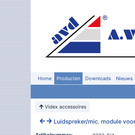
Home
Producten
Downloads
Nieuws
Videx accessoires
Luidspreker/mic. module voo
Artikelnummer: