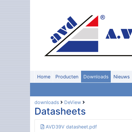
Home
Producten
Downloads
Nieuws
downloads
DeView
Datasheets
AVD39V datasheet.pdf