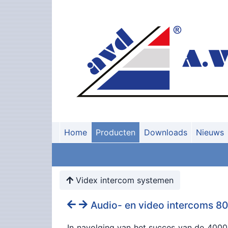
Home
Producten
Downloads
Nieuws
Videx intercom systemen
Audio- en video intercoms 80
In navolging van het succes van de 4000