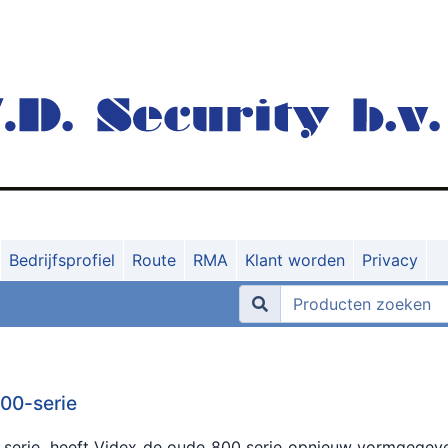
Bedrijfsprofiel
Route
RMA
Klant worden
Privacy
00-serie
 serie, heeft Videx de oude 800 serie opnieuw vormgegev