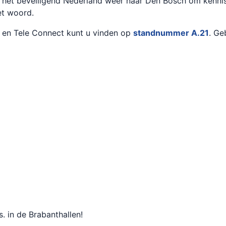
het beveiligend Nederland weer naar Den Bosch om kennis
et woord.
 en Tele Connect kunt u vinden op
standnummer A.21
. Ge
. in de Brabanthallen!