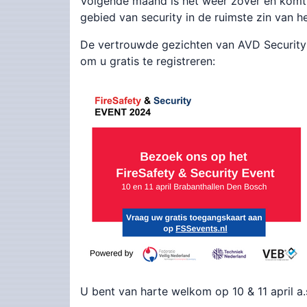
Volgende maand is het weer zover en komt 
gebied van security in de ruimste zin van h
De vertrouwde gezichten van AVD Security
om u gratis te registreren:
U bent van harte welkom op 10 & 11 april a.s