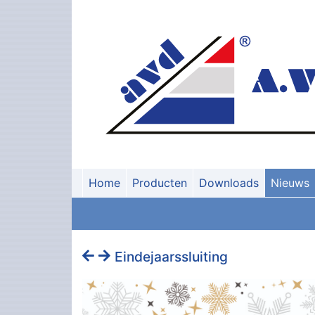
Home
Producten
Downloads
Nieuws
Eindejaarssluiting