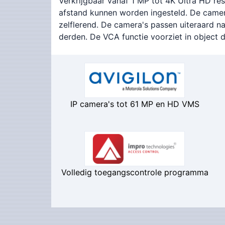
Verkrijgbaar vanaf 1 MP tot 4K Ultra HD re
afstand kunnen worden ingesteld. De camera
zelflerend. De camera's passen uiteraard 
derden. De VCA functie voorziet in object d
IP camera's tot 61 MP en HD VMS
Volledig toegangscontrole programma