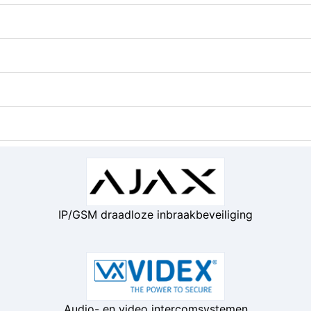
IP/GSM draadloze inbraakbeveiliging
Audio- en video intercomsystemen