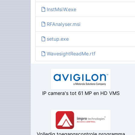
InstMsiW.exe
RFAnalyser.msi
setup.exe
WavesightReadMe.rtf
IP camera's tot 61 MP en HD VMS
Volledig toegangscontrole programma