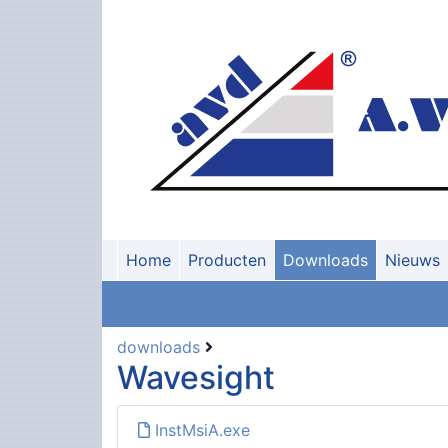
Home
Producten
Downloads
Nieuws
downloads
Wavesight
InstMsiA.exe