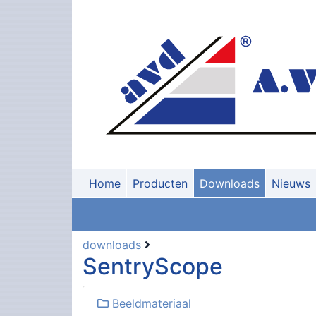
Home
Producten
Downloads
Nieuws
downloads
SentryScope
Beeldmateriaal