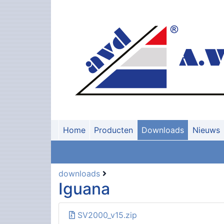
Home
Producten
Downloads
Nieuws
downloads
Iguana
SV2000_v15.zip